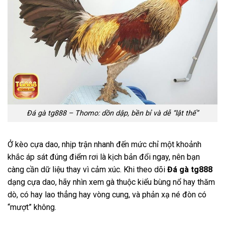
Đá gà tg888 – Thomo: dồn dập, bền bỉ và dễ “lật thế”
Ở kèo cựa dao, nhịp trận nhanh đến mức chỉ một khoảnh
khắc áp sát đúng điểm rơi là kịch bản đổi ngay, nên bạn
càng cần dữ liệu thay vì cảm xúc. Khi theo dõi
Đá gà tg888
dạng cựa dao, hãy nhìn xem gà thuộc kiểu bùng nổ hay thăm
dò, có hay lao thẳng hay vòng cung, và phản xạ né đòn có
“mượt” không.