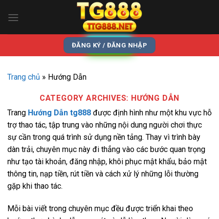
Skip
to
content
ĐĂNG KÝ / ĐĂNG NHẬP
Trang chủ
»
Hướng Dẫn
CATEGORY ARCHIVES:
HƯỚNG DẪN
Trang
Hướng Dẫn tg888
được định hình như một khu vực hỗ
trợ thao tác, tập trung vào những nội dung người chơi thực
sự cần trong quá trình sử dụng nền tảng. Thay vì trình bày
dàn trải, chuyên mục này đi thẳng vào các bước quan trọng
như tạo tài khoản, đăng nhập, khôi phục mật khẩu, bảo mật
thông tin, nạp tiền, rút tiền và cách xử lý những lỗi thường
gặp khi thao tác.
Mỗi bài viết trong chuyên mục đều được triển khai theo