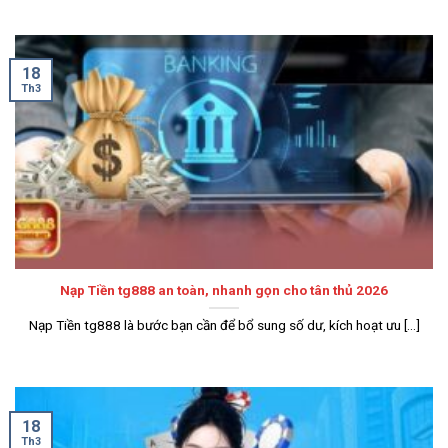
18
Th3
Nạp Tiền tg888 an toàn, nhanh gọn cho tân thủ 2026
Nạp Tiền tg888 là bước bạn cần để bổ sung số dư, kích hoạt ưu [...]
18
Th3