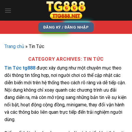
Skip
to
content
ĐĂNG KÝ / ĐĂNG NHẬP
Trang chủ
»
Tin Tức
CATEGORY ARCHIVES:
TIN TỨC
Tin Tức tg888
được xây dựng như một chuyên mục theo
dõi thông tin tổng hợp, nơi người chơi có thể cập nhật các
diễn biến mới trên hệ thống theo cách rõ ràng và dễ tiếp cận.
Nội dung không chỉ xoay quanh các chương trình ưu đãi
đang diễn ra, mà còn mở rộng sang những bản tin về sự kiện
nổi bật, hoạt động cộng đồng, minigame, thay đổi vận hành
và các thông báo liên quan trực tiếp đến trải nghiệm người
dùng.