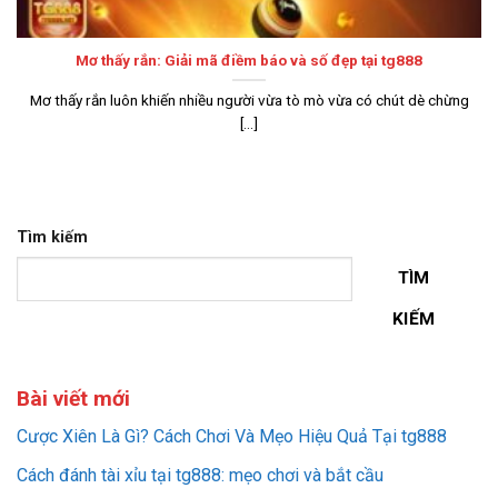
Mơ thấy rắn: Giải mã điềm báo và số đẹp tại tg888
Mơ thấy rắn luôn khiến nhiều người vừa tò mò vừa có chút dè chừng
[...]
Tìm kiếm
TÌM
KIẾM
Bài viết mới
Cược Xiên Là Gì? Cách Chơi Và Mẹo Hiệu Quả Tại tg888
Cách đánh tài xỉu tại tg888: mẹo chơi và bắt cầu