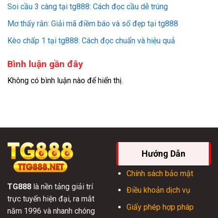
Soi cầu 3 càng tại tg888: Cách đọc cầu dễ trúng
Mơ thấy rắn: Giải mã điềm báo và số đẹp tại tg888
Kèo chấp 1 tại tg888: Cách đọc chuẩn và hiệu quả
Bình luận gần đây
Không có bình luận nào để hiển thị.
Hướng Dẫn
Chính sách bảo mật
TG888
là nền tảng giải trí
Điều khoản dịch vụ
trực tuyến hiện đại, ra mắt
Giấy phép hợp pháp
năm 1996 và nhanh chóng