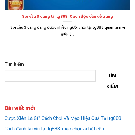
Soi cầu 3 càng tại tg888: Cách đọc cầu dễ trúng
Soi cầu 3 càng đang được nhiều người chơi tại tg888 quan tâm vì
giúp [...]
Tìm kiếm
TÌM
KIẾM
Bài viết mới
Cược Xiên Là Gì? Cách Chơi Và Mẹo Hiệu Quả Tại tg888
Cách đánh tài xỉu tại tg888: mẹo chơi và bắt cầu